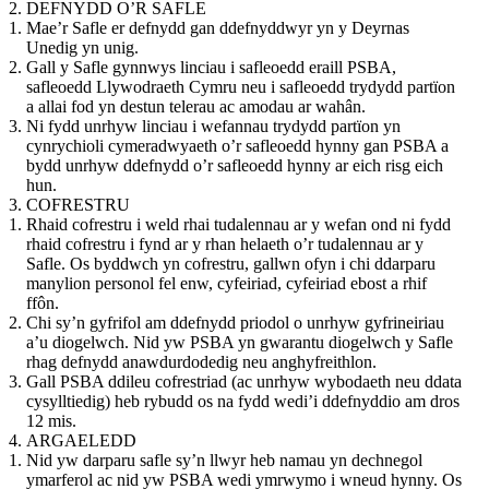
DEFNYDD O’R SAFLE
Mae’r Safle er defnydd gan ddefnyddwyr yn y Deyrnas
Unedig yn unig.
Gall y Safle gynnwys linciau i safleoedd eraill PSBA,
safleoedd Llywodraeth Cymru neu i safleoedd trydydd partïon
a allai fod yn destun telerau ac amodau ar wahân.
Ni fydd unrhyw linciau i wefannau trydydd partïon yn
cynrychioli cymeradwyaeth o’r safleoedd hynny gan PSBA a
bydd unrhyw ddefnydd o’r safleoedd hynny ar eich risg eich
hun.
COFRESTRU
Rhaid cofrestru i weld rhai tudalennau ar y wefan ond ni fydd
rhaid cofrestru i fynd ar y rhan helaeth o’r tudalennau ar y
Safle. Os byddwch yn cofrestru, gallwn ofyn i chi ddarparu
manylion personol fel enw, cyfeiriad, cyfeiriad ebost a rhif
ffôn.
Chi sy’n gyfrifol am ddefnydd priodol o unrhyw gyfrineiriau
a’u diogelwch. Nid yw PSBA yn gwarantu diogelwch y Safle
rhag defnydd anawdurdodedig neu anghyfreithlon.
Gall PSBA ddileu cofrestriad (ac unrhyw wybodaeth neu ddata
cysylltiedig) heb rybudd os na fydd wedi’i ddefnyddio am dros
12 mis.
ARGAELEDD
Nid yw darparu safle sy’n llwyr heb namau yn dechnegol
ymarferol ac nid yw PSBA wedi ymrwymo i wneud hynny. Os