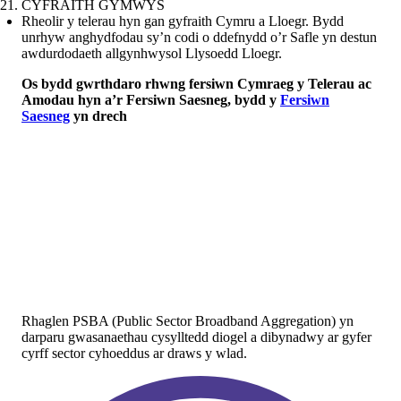
CYFRAITH GYMWYS
Rheolir y telerau hyn gan gyfraith Cymru a Lloegr. Bydd
unrhyw anghydfodau sy’n codi o ddefnydd o’r Safle yn destun
awdurdodaeth allgynhwysol Llysoedd Lloegr.
Os bydd gwrthdaro rhwng fersiwn Cymraeg y Telerau ac
Amodau hyn a’r Fersiwn Saesneg, bydd y
Fersiwn
Saesneg
yn drech
Rhaglen PSBA (Public Sector Broadband Aggregation) yn
darparu gwasanaethau cysylltedd diogel a dibynadwy ar gyfer
cyrff sector cyhoeddus ar draws y wlad.