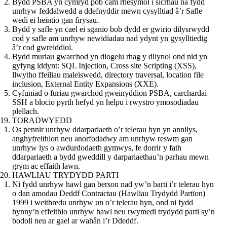
Bydd PSBA yn cymryd pob cam rhesymol i sicrhau na fydd
unrhyw feddalwedd a ddefnyddir mewn cysylltiad â’r Safle
wedi ei heintio gan firysau.
Bydd y safle yn cael ei sganio bob dydd er gwirio dilysrwydd
cod y safle am unrhyw newidiadau nad ydynt yn gysylltiedig
â’r cod gwreiddiol.
Bydd muriau gwarchod yn diogelu rhag y dilynol ond nid yn
gyfyng iddynt: SQL Injection, Cross site Scripting (XSS),
llwytho ffeiliau maleiswedd, directory traversal, location file
inclusion, External Entity Expansions (XXE).
Cyfuniad o furiau gwarchod gweinyddion PSBA, carchardai
SSH a blocio pyrth hefyd yn helpu i rwystro ymosodiadau
plellach.
TORADWYEDD
Os pennir unrhyw ddarpariaeth o’r telerau hyn yn annilys,
anghyfreithlon neu anorfodadwy am unrhyw reswm gan
unrhyw lys o awdurdodaeth gymwys, fe dorrir y fath
ddarpariaeth a bydd gweddill y darpariaethau’n parhau mewn
grym ac effaith lawn.
HAWLIAU TRYDYDD PARTI
Ni fydd unrhyw hawl gan berson nad yw’n barti i’r telerau hyn
o dan amodau Deddf Contractau (Hawliau Trydydd Partïon)
1999 i weithredu unrhyw un o’r telerau hyn, ond ni fydd
hynny’n effeithio unrhyw hawl neu rwymedi trydydd parti sy’n
bodoli neu ar gael ar wahân i’r Ddeddf.