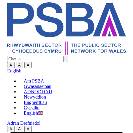
A
A
A
English
Am PSBA
Gwasanaethau
ADNODDAU
Newyddion
Engheifftiau
Cysylltu
English
Adran Drefniadol
A
A
A