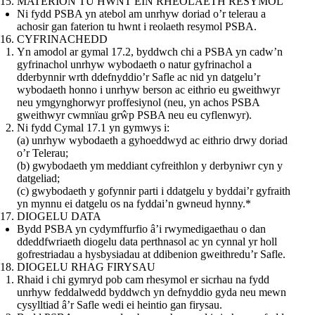
MATERION TU HWNT EIN RHEOLAETH RESYMOL
Ni fydd PSBA yn atebol am unrhyw doriad o’r telerau a
achosir gan faterion tu hwnt i reolaeth resymol PSBA.
CYFRINACHEDD
Yn amodol ar gymal 17.2, byddwch chi a PSBA yn cadw’n
gyfrinachol unrhyw wybodaeth o natur gyfrinachol a
dderbynnir wrth ddefnyddio’r Safle ac nid yn datgelu’r
wybodaeth honno i unrhyw berson ac eithrio eu gweithwyr
neu ymgynghorwyr proffesiynol (neu, yn achos PSBA
gweithwyr cwmnïau grŵp PSBA neu eu cyflenwyr).
Ni fydd Cymal 17.1 yn gymwys i:
(a) unrhyw wybodaeth a gyhoeddwyd ac eithrio drwy doriad
o’r Telerau;
(b) gwybodaeth ym meddiant cyfreithlon y derbyniwr cyn y
datgeliad;
(c) gwybodaeth y gofynnir parti i ddatgelu y byddai’r gyfraith
yn mynnu ei datgelu os na fyddai’n gwneud hynny.*
DIOGELU DATA
Bydd PSBA yn cydymffurfio â’i rwymedigaethau o dan
ddeddfwriaeth diogelu data perthnasol ac yn cynnal yr holl
gofrestriadau a hysbysiadau at ddibenion gweithredu’r Safle.
DIOGELU RHAG FIRYSAU
Rhaid i chi gymryd pob cam rhesymol er sicrhau na fydd
unrhyw feddalwedd byddwch yn defnyddio gyda neu mewn
cysylltiad â’r Safle wedi ei heintio gan firysau.