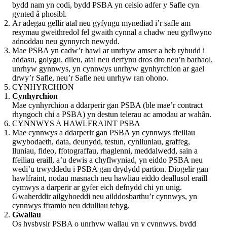
bydd nam yn codi, bydd PSBA yn ceisio adfer y Safle cyn
gynted â phosibl.
Ar adegau gellir atal neu gyfyngu mynediad i’r safle am
resymau gweithredol fel gwaith cynnal a chadw neu gyflwyno
adnoddau neu gynnyrch newydd.
Mae PSBA yn cadw’r hawl ar unrhyw amser a heb rybudd i
addasu, golygu, dileu, atal neu derfynu dros dro neu’n barhaol,
unrhyw gynnwys, yn cynnwys unrhyw gynhyrchion ar gael
drwy’r Safle, neu’r Safle neu unrhyw ran ohono.
CYNHYRCHION
Cynhyrchion
Mae cynhyrchion a ddarperir gan PSBA (ble mae’r contract
rhyngoch chi a PSBA) yn destun telerau ac amodau ar wahân.
CYNNWYS A HAWLFRAINT PSBA
Mae cynnwys a ddarperir gan PSBA yn cynnwys ffeiliau
gwybodaeth, data, deunydd, testun, cynlluniau, graffeg,
lluniau, fideo, ffotograffau, rhaglenni, meddalwedd, sain a
ffeiliau eraill, a’u dewis a chyflwyniad, yn eiddo PSBA neu
wedi’u trwyddedu i PSBA gan drydydd partïon. Diogelir gan
hawlfraint, nodau masnach neu hawliau eiddo deallusol eraill
cymwys a darperir ar gyfer eich defnydd chi yn unig.
Gwaherddir ailgyhoeddi neu ailddosbarthu’r cynnwys, yn
cynnwys fframio neu ddulliau tebyg.
Gwallau
Os hysbysir PSBA o unrhyw wallau yn y cynnwys, bydd