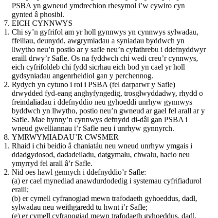
PSBA yn gwneud ymdrechion rhesymol i’w cywiro cyn
gynted â phosibl.
EICH CYNNWYS
Chi sy’n gyfrifol am yr holl gynnwys yn cynnwys sylwadau,
ffeiliau, deunydd, awgrymiadau a syniadau byddwch yn
llwytho neu’n postio ar y safle neu’n cyfathrebu i ddefnyddwyr
eraill drwy’r Safle. Os na fyddwch chi wedi creu’r cynnwys,
eich cyfrifoldeb chi fydd sicrhau eich bod yn cael yr holl
gydsyniadau angenrheidiol gan y perchennog.
Rydych yn cytuno i roi i PSBA (fel darparwr y Safle)
drwydded fyd-eang anghyfyngedig, trosglwyddadwy, rhydd o
freindaliadau i ddefnyddio neu gyhoeddi unrhyw gynnwys
byddwch yn llwytho, postio neu’n gwneud ar gael fel arall ar y
Safle. Mae hynny’n cynnwys defnydd di-dâl gan PSBA i
wneud gwelliannau i’r Safle neu i unrhyw gynnyrch.
YMRWYMIADAU’R CWSMER
Rhaid i chi beidio â chaniatáu neu wneud unrhyw ymgais i
ddadgydosod, dadadeiladu, datgymalu, chwalu, hacio neu
ymyrryd fel arall â’r Safle.
Nid oes hawl gennych i ddefnyddio’r Safle:
(a) er cael mynediad anawdurdodedig i systemau cyfrifiadurol
eraill;
(b) er cymell cyfranogiad mewn trafodaeth gyhoeddus, dadl,
sylwadau neu weithgaredd tu hwnt i’r Safle;
(e) er cymell cyfranogiad mewn trafodaeth gyhoeddus, dadl,