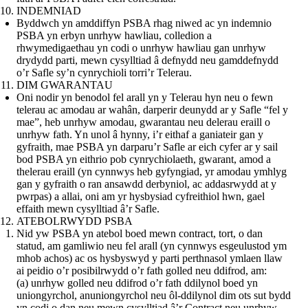
INDEMNIAD
Byddwch yn amddiffyn PSBA rhag niwed ac yn indemnio
PSBA yn erbyn unrhyw hawliau, colledion a
rhwymedigaethau yn codi o unrhyw hawliau gan unrhyw
drydydd parti, mewn cysylltiad â defnydd neu gamddefnydd
o’r Safle sy’n cynrychioli torri’r Telerau.
DIM GWARANTAU
Oni nodir yn benodol fel arall yn y Telerau hyn neu o fewn
telerau ac amodau ar wahân, darperir deunydd ar y Safle “fel y
mae”, heb unrhyw amodau, gwarantau neu delerau eraill o
unrhyw fath. Yn unol â hynny, i’r eithaf a ganiateir gan y
gyfraith, mae PSBA yn darparu’r Safle ar eich cyfer ar y sail
bod PSBA yn eithrio pob cynrychiolaeth, gwarant, amod a
thelerau eraill (yn cynnwys heb gyfyngiad, yr amodau ymhlyg
gan y gyfraith o ran ansawdd derbyniol, ac addasrwydd at y
pwrpas) a allai, oni am yr hysbysiad cyfreithiol hwn, gael
effaith mewn cysylltiad â’r Safle.
ATEBOLRWYDD PSBA
Nid yw PSBA yn atebol boed mewn contract, tort, o dan
statud, am gamliwio neu fel arall (yn cynnwys esgeulustod ym
mhob achos) ac os hysbyswyd y parti perthnasol ymlaen llaw
ai peidio o’r posibilrwydd o’r fath golled neu ddifrod, am:
(a) unrhyw golled neu ddifrod o’r fath ddilynol boed yn
uniongyrchol, anuniongyrchol neu ôl-ddilynol dim ots sut bydd
yn codi o dan neu mewn cysylltiad â’r Contract neu unrhyw