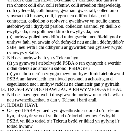
ran ohono: colli elw, colli refeniw, colli arbedion rhagweledig,
colli cyfleoedd, colli busnes, gwariant gwastraff, colledion o
ymyrraeth â busnes, colli, llygru neu ddifrodi data, colli
contractau, colledion o reolwyr a gweithwyr yn treulio amser,
atebolrwydd i drydydd partïon, colledion ariannol yn deillio o
ewyllys da, neu golli neu ddifrodi ewyllys da; neu
(b) unrhyw golled neu ddifrod uniongyrchol neu ôl-ddilynol o
unrhyw fath, yn arwain o’ch defnydd neu anallu i ddefnyddio’r
Safle, neu wrth i chi ddibynnu ar gywirdeb neu gyflawnrwydd
cynnwys y Safle.
Nid oes unrhyw beth yn y Telerau hyn:
(a) yn gymwys i atebolrwydd PSBA o ran cynnyrch a werthir
o dan delerau ac amodau safonol PSBA; neu
(b) yn eithrio neu’n cyfyngu mewn unrhyw ffordd atebolrwydd
PSBA am farwolaeth neu niwed personol a achosir gan ei
esgeulustod nac i unrhyw raddau na chaniateir gan y gyfraith.
TROSGLWYDDO HAWLIAU A RHWYMEDIGAETHAU
Nid oes hawl gennych i drosglwyddo unrhyw un o’ch hawliau
neu rwymedigaethau o dan y Telerau i barti arall.
ILDIAD HAWL
Os bydd PSBA yn oedi cyn gweithredu ar doriad o’r Telerau
hyn, ni ystyrir yr oedi yn ildiad o’r toriad hwnnw. Os bydd
PSBA yn ildio toriad o’r Telerau bydd yr ildiad yn gyfyng i’r
toriad hwnnw.