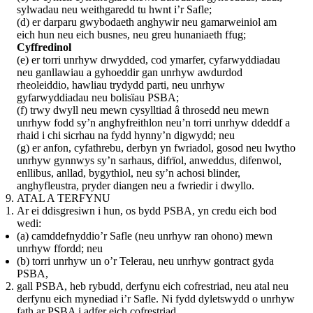
sylwadau neu weithgaredd tu hwnt i’r Safle;
(d) er darparu gwybodaeth anghywir neu gamarweiniol am
eich hun neu eich busnes, neu greu hunaniaeth ffug;
Cyffredinol
(e) er torri unrhyw drwydded, cod ymarfer, cyfarwyddiadau
neu ganllawiau a gyhoeddir gan unrhyw awdurdod
rheoleiddio, hawliau trydydd parti, neu unrhyw
gyfarwyddiadau neu bolisïau PSBA;
(f) trwy dwyll neu mewn cysylltiad â throsedd neu mewn
unrhyw fodd sy’n anghyfreithlon neu’n torri unrhyw ddeddf a
rhaid i chi sicrhau na fydd hynny’n digwydd; neu
(g) er anfon, cyfathrebu, derbyn yn fwriadol, gosod neu lwytho
unrhyw gynnwys sy’n sarhaus, difrïol, anweddus, difenwol,
enllibus, anllad, bygythiol, neu sy’n achosi blinder,
anghyfleustra, pryder diangen neu a fwriedir i dwyllo.
ATAL A TERFYNU
Ar ei ddisgresiwn i hun, os bydd PSBA, yn credu eich bod
wedi:
(a) camddefnyddio’r Safle (neu unrhyw ran ohono) mewn
unrhyw ffordd; neu
(b) torri unrhyw un o’r Telerau, neu unrhyw gontract gyda
PSBA,
gall PSBA, heb rybudd, derfynu eich cofrestriad, neu atal neu
derfynu eich mynediad i’r Safle. Ni fydd dyletswydd o unrhyw
fath ar PSBA i adfer eich cofrestriad.