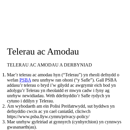
Telerau ac Amodau
TELERAU AC AMODAU A DERBYNIAD
Mae’r telerau ac amodau hyn (“Telerau”) yn rheoli defnydd o
wefan
PSBA
neu unrhyw ran ohoni (“y Safle”). Gall PSBA
addasu’r telerau o bryd i’w gilydd ac awgrymir eich bod yn
adolygu’r Telerau yn rheolaidd er mwyn cadw i fyny ag
unrhyw newidiadau. Wrth ddefnyddio’r Safle rydych yn
cytuno i ddilyn y Telerau.
Am wybodaeth am ein Polisi Preifatrwydd, sut byddwn yn
defnyddio cwcis ac yn cael caniatâd, cliciwch
https://www.psba.llyw.cymru/privacy-policy/
Mae unrhyw gyfeiriad at gynnyrch (cynhyrchion) yn cynnwys
gwasanaeth(au).