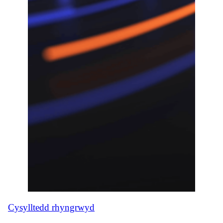
Cysylltedd rhyngrwyd