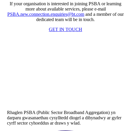
If your organisation is interested in joining PSBA or learning
more about available services, please e-mail
PSBA.new.connection.enquiries@bt.com
and a member of our
dedicated team will be in touch.
GET IN TOUCH
Rhaglen PSBA (Public Sector Broadband Aggregation) yn
darparu gwasanaethau cysylltedd diogel a dibynadwy ar gyfer
cyrff sector cyhoeddus ar draws y wlad.