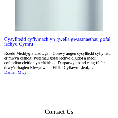
Cysylltedd cyflymach yn gwella gwasanaethau gofal
iechyd Cymru
Roedd Meddygfa Cadwgan, Conwy angen cysylltedd cyflymach
er mwyn cefnogi systemau gofal iechyd digidol a rheoli
cofnodion cleifion yn effeithiol. Darparwyd band eang ffeibr
drwy’r rhaglen Rhwydwaith Ffeibr Cyflawn Lleol,…
Darllen Mwy
Contact Us