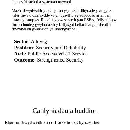
data cyfrinachol a systemau mewnol.
Mae’r rhwydwaith yn darparu cysylltedd dibynadwy ar gyfer
nifer fawr o ddefnyddwyr yn cysylltu ag adnoddau arlein ar
draws y campws. Rheolir y gwasanaeth gan PSBA, felly nid yw
tîm technoleg gwybodaeth y brifysgol bellach angen rheoli’r
rhwydwaith gwesteion yn uniongyrchol.
Sector
: Addysg
Problem
: Security and Reliability
Ateb
: Public Access Wi-Fi Service
Outcome
: Strengthened Security
Canlyniadau a buddion
Rhannu rhwydweithiau corfforaethol a chyhoeddus