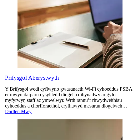
Prifysgol Aberystwyth
Y Brifysgol wedi cyflwyno gwasanaeth Wi-Fi cyhoeddus PSBA
er mwyn darparu cysylltedd diogel a dibynadwy ar gyfer
myfyrwyr, staff ac ymwelwyr. Wrth rannu’r rhwydweithiau
cyhoeddus a chorfforaethol, cryfhawyd mesurau diogelwch…
Darllen Mwy