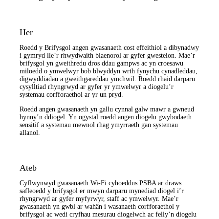
Her
Roedd y Brifysgol angen gwasanaeth cost effeithiol a dibynadwy
i gymryd lle’r rhwydwaith blaenorol ar gyfer gwesteion. Mae’r
brifysgol yn gweithredu dros ddau gampws ac yn croesawu
miloedd o ymwelwyr bob blwyddyn wrth fynychu cynadleddau,
digwyddiadau a gweithgareddau ymchwil. Roedd rhaid darparu
cysylltiad rhyngrwyd ar gyfer yr ymwelwyr a diogelu’r
systemau corfforaethol ar yr un pryd.
Roedd angen gwasanaeth yn gallu cynnal galw mawr a gwneud
hynny’n ddiogel. Yn ogystal roedd angen diogelu gwybodaeth
sensitif a systemau mewnol rhag ymyrraeth gan systemau
allanol.
Ateb
Cyflwynwyd gwasanaeth Wi-Fi cyhoeddus PSBA ar draws
safleoedd y brifysgol er mwyn darparu mynediad diogel i’r
rhyngrwyd ar gyfer myfyrwyr, staff ac ymwelwyr. Mae’r
gwasanaeth yn gwbl ar wahân i wasanaeth corfforaethol y
brifysgol ac wedi cryfhau mesurau diogelwch ac felly’n diogelu