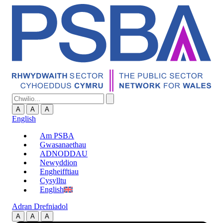
A
A
A
English
Am PSBA
Gwasanaethau
ADNODDAU
Newyddion
Engheifftiau
Cysylltu
English
Adran Drefniadol
A
A
A