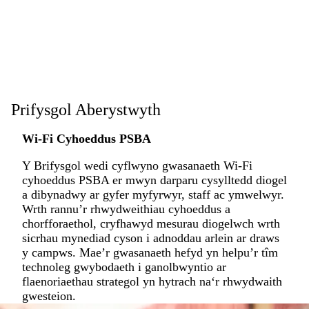
Prifysgol Aberystwyth
Wi-Fi Cyhoeddus PSBA
Y Brifysgol wedi cyflwyno gwasanaeth Wi-Fi
cyhoeddus PSBA er mwyn darparu cysylltedd diogel
a dibynadwy ar gyfer myfyrwyr, staff ac ymwelwyr.
Wrth rannu’r rhwydweithiau cyhoeddus a
chorfforaethol, cryfhawyd mesurau diogelwch wrth
sicrhau mynediad cyson i adnoddau arlein ar draws
y campws. Mae’r gwasanaeth hefyd yn helpu’r tîm
technoleg gwybodaeth i ganolbwyntio ar
flaenoriaethau strategol yn hytrach na‘r rhwydwaith
gwesteion.