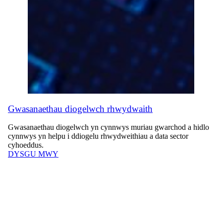
Gwasanaethau diogelwch rhwydwaith
Gwasanaethau diogelwch yn cynnwys muriau gwarchod a hidlo
cynnwys yn helpu i ddiogelu rhwydweithiau a data sector
cyhoeddus.
DYSGU MWY