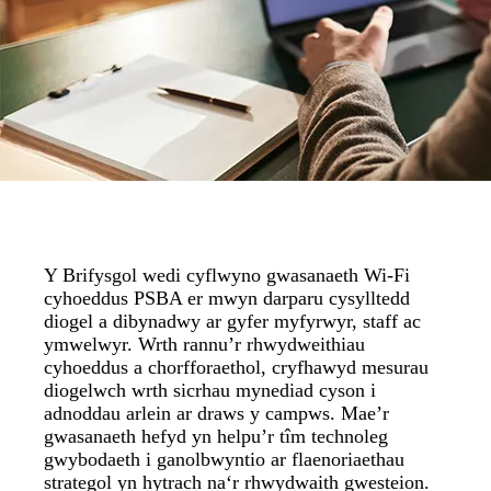
Y Brifysgol wedi cyflwyno gwasanaeth Wi-Fi
cyhoeddus PSBA er mwyn darparu cysylltedd
diogel a dibynadwy ar gyfer myfyrwyr, staff ac
ymwelwyr. Wrth rannu’r rhwydweithiau
cyhoeddus a chorfforaethol, cryfhawyd mesurau
diogelwch wrth sicrhau mynediad cyson i
adnoddau arlein ar draws y campws. Mae’r
gwasanaeth hefyd yn helpu’r tîm technoleg
gwybodaeth i ganolbwyntio ar flaenoriaethau
strategol yn hytrach na‘r rhwydwaith gwesteion.