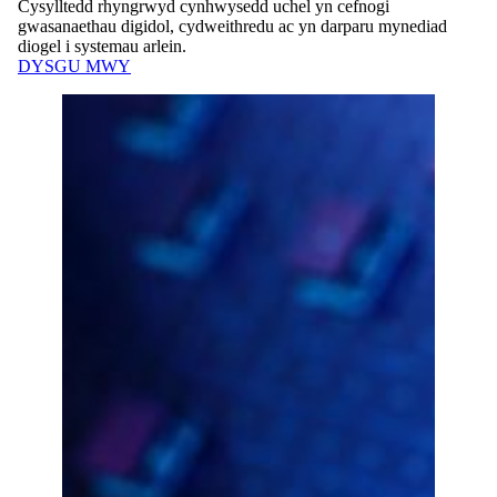
Cysylltedd rhyngrwyd cynhwysedd uchel yn cefnogi
gwasanaethau digidol, cydweithredu ac yn darparu mynediad
diogel i systemau arlein.
DYSGU MWY